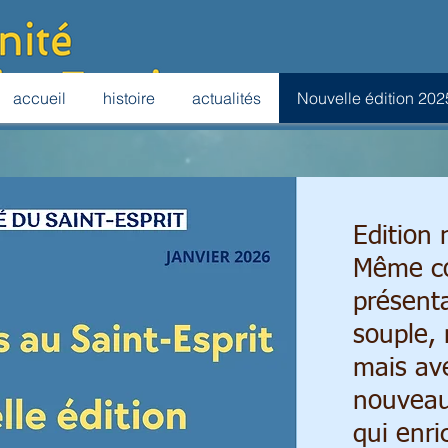
accueil
histoire
actualités
Nouvelle édition 202
Edition 
Même c
présent
souple,
mais av
nouveau
qui enric