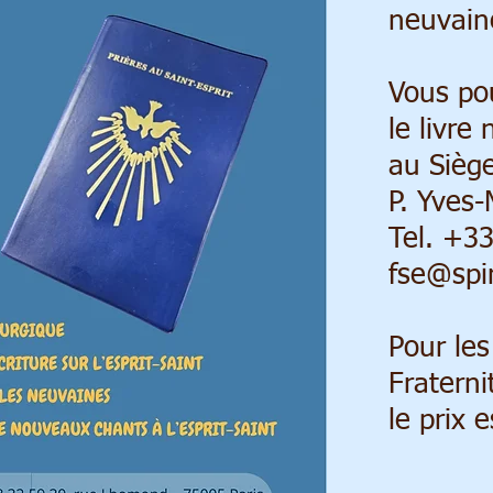
neuvaine
Vous p
le livre
au Siège
P. Yves
Tel. +3
fse@spir
Pour le
Fraterni
le prix 