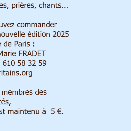
s, prières, chants...
ouvez commander
 nouvelle édition 2025
 de Paris :
-Marie FRADET
3 610 58 32 59
itains.org
s membres des
tés,
est maintenu à 5 €.