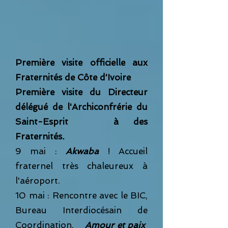
Première visite officielle aux
Fraternités de Côte d'Ivoire
Première visite du Directeur
délégué de l'Archiconfrérie du
Saint-Esprit à des
Fraternités
.
9 mai :
Akwaba
!
Accueil
fraternel très chaleureux à
l'aé
roport.
10 mai : Rencontre avec le BIC,
Bureau Interdiocésain de
Coordination
.
Amour et paix