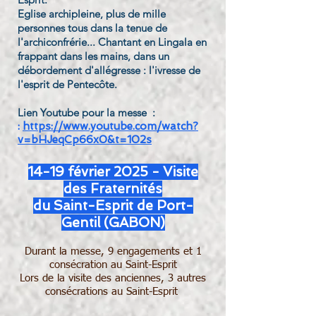
Eglise archipleine, plus de mille
personnes tous dans la tenue de
l'archiconfrérie... Chantant en Lingala en
frappant dans les mains, dans un
débordement d'allégresse : l'ivresse de
l'esprit de Pentecôte.
Lien Youtube pour la messe :
:
https://www.youtube.com/watch?
v=bHJeqCp66x0&t=102s
14-19 février 2025 - Visite
des Fraternités
du Saint-Esprit
de Port-
Gentil (GABON)
Durant la messe, 9 engagements et 1
consécration au Saint-Esprit
Lors de la visite des anciennes, 3 autres
consécrations au Saint-Esprit