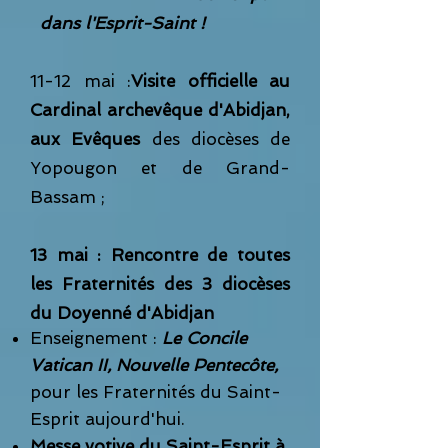
dans l'Esprit-Saint !
11-12 mai :
Visite officielle au
Cardinal archevêque d'Abidjan,
aux Evêques
des diocèses de
Yopougon
et de Grand-
Bassam ;
13 mai :
Rencontre de toutes
les Fraternités des 3 diocèses
du Doyenné d'Abidjan
Enseignement :
Le Concile
Vatican II, Nouvelle Pentecôte,
pour les Fraternités du Saint-
Esprit aujourd'hui.
Messe votive du Saint-Esprit à