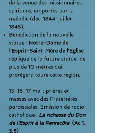
de la venue des missionnaires
spiritains, emportès par la
maladie (déc. 1844-juillet
1845),
Bénédiction de la nouvelle
statue :
Notre-Dame de
l'Esprit-Saint, Mère de l'Eglise,
réplique de la future statue de
plus de 10 mètres qui
protègera toute cette région.
15-16-17 mai : prières et
messes avec des Fraternités
paroissiales. Emission de radio
catholique :
La richesse du Don
de l'Esprit à la Pentecôte
(Ac 1,
5,8)