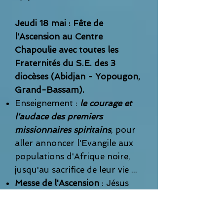
Jeudi 18 mai : Fête de
l'Ascension au Centre
Chapoulie avec toutes les
Fraternités du S.E. des 3
diocèses (Abidjan - Yopougon,
Grand-Bassam).
Enseignement :
le courage et
l'audace des premiers
missionnaires spiritains
, pour
aller annoncer l'Evangile aux
populations d'Afrique noire,
jusqu'au sacrifice de leur vie ...
Messe de l'Ascension
: Jésus
nous a quittés mais ne nous a
pas laissés orphelins. Il nous a