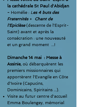
la cathédrale St Paul d'Abidjan
-
Homélie :
L
es 4 buts des
Fraternités
+
Chant de
l'Epiclèse
(descente de l'Esprit-
Saint) avant et après la
consécration : une nouveauté
et un grand moment ...!
Dimanche 14 mai : Messe à
Assinie,
où débarquèrent les
premiers missionnaires qui
apportèrent l'Evangile en Côte
d'Ivoire (Capucins,
Dominicains, Spiritains ...).
Visite au futur centre d'accueil
Emma Boulengey, mémorial