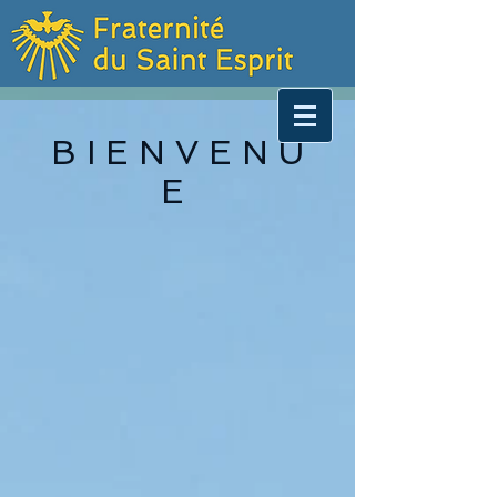
B I E N V E N U
E